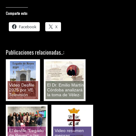
Comparte esto:
Facebook
X
Publicaciones relacionadas..:
Video Desfile
El Dr. Emilio Martín
2025 por VE
Córdoba analizará
Televisión
la toma de Vélez-
Málaga
conferencia
magistral
El desfile “Legado
Video resumen
de Reyes” y las
mejores