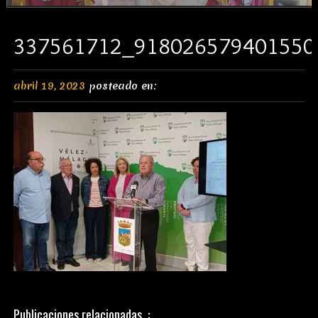
337561712_918026579401550
abril 19, 2023
posteado en:
Publicaciones relacionadas..: