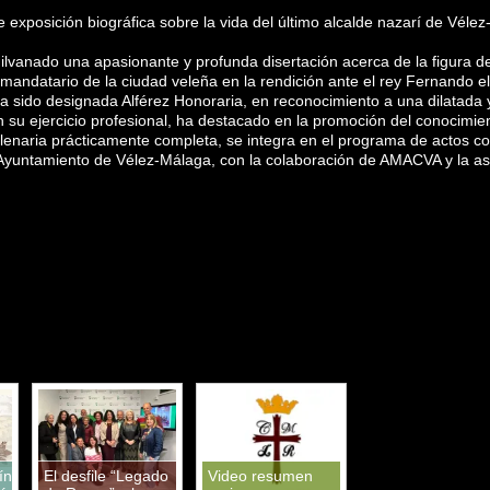
te exposición biográfica sobre la vida del último alcalde nazarí de Vél
 hilvanado una apasionante y profunda disertación acerca de la figura 
y mandatario de la ciudad veleña en la rendición ante el rey Fernando el
a sido designada Alférez Honoraria, en reconocimiento a una dilatada y 
n su ejercicio profesional, ha destacado en la promoción del conocimien
lenaria prácticamente completa, se integra en el programa de actos c
Ayuntamiento de Vélez-Málaga, con la colaboración de AMACVA y la as
ín
El desfile “Legado
Video resumen