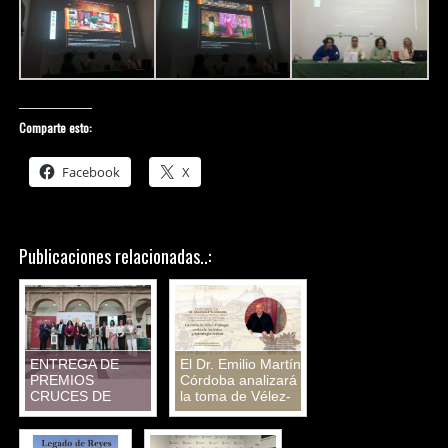
Comparte esto:
Facebook
X
Publicaciones relacionadas..:
ENTREGA DE
El Dr. Emilio Martín
PREMIOS
Córdoba analizará
CRUCES DE
la toma de Vélez-
MAYO
Málaga
conferencia
magistral